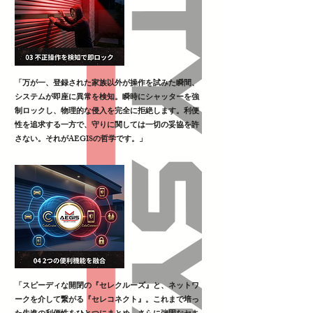
「万が一、登録された家族以外が操作を試みた瞬間、
システムが即座に異常を検知。瞬時にシャッターを強
制ロックし、物理的な侵入を完全に拒絶します。利便
性を追求する一方で、守りに関しては一切の妥協を許
さない。それがAEGISの哲学です。」
「スピーディな開閉の『セレクルーズ』と、ネットワ
ークを介して繋がる『セレコネクト』。これまで培っ